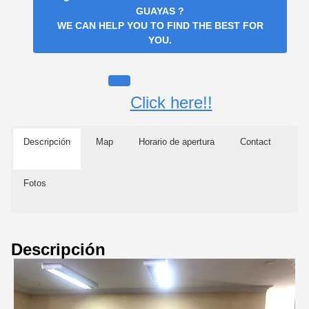
GUAYAS
?
WE CAN HELP YOU TO FIND THE BEST FOR
YOU.
Click here!!
Descripción
Map
Horario de apertura
Contact
Fotos
Descripción