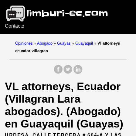
Contacto
Opiniones
»
Abogado
»
Guayas
»
Guayaquil
»
Vl attorneys
ecuador villagran
VL attorneys, Ecuador
(Villagran Lara
abogados). (Abogado)
en Guayaquil (Guayas)
URDESA, CALLE TERCERA # 604-A Y LAS