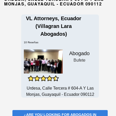
MONJAS, GUAYAQUIL - ECUADOR 090112
VL Attorneys, Ecuador
(Villagran Lara
Abogados)
10 Reseñas
Abogado
Bufete
Urdesa, Calle Tercera # 604-A Y Las
Monjas, Guayaquil - Ecuador 090112
¿ARE YOU LOOKING FOR
ABOGADOS IN