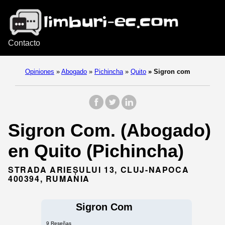
Contacto
Opiniones
»
Abogado
»
Pichincha
»
Quito
»
Sigron com
Sigron Com. (Abogado)
en Quito (Pichincha)
STRADA ARIEȘULUI 13, CLUJ-NAPOCA
400394, RUMANIA
Sigron Com
9 Reseñas