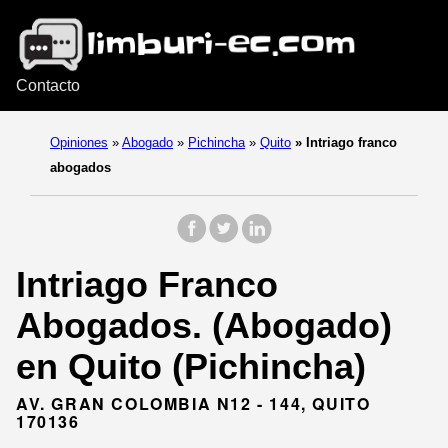
Contacto
Opiniones
»
Abogado
»
Pichincha
»
Quito
»
Intriago franco
abogados
Intriago Franco
Abogados. (Abogado)
en Quito (Pichincha)
AV. GRAN COLOMBIA N12 - 144, QUITO
170136