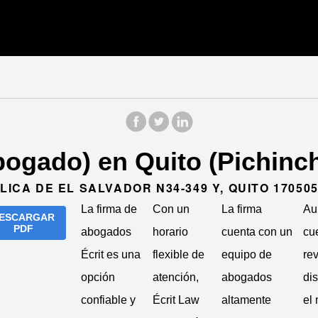
bogado) en Quito (Pichinc
LICA DE EL SALVADOR N34-349 Y, QUITO 17050
La firma de
Con un
La firma
Au
ESCARGAR
PDF
abogados
horario
cuenta con un
cu
Écrit es una
flexible de
equipo de
re
opción
atención,
abogados
di
confiable y
Écrit Law
altamente
el