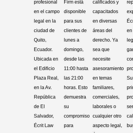
profesional
Firm está
calificados y
re
en el campo
disponible
capacitados
ex
legal en la
para sus
en diversas
Éc
ciudad de
clientes de
áreas del
en
Quito,
lunes a
derecho. Ya
le
Ecuador.
domingo,
sea que
ga
Ubicada en
desde las
necesite
co
el Edificio
11:00 hasta
asesoramiento
pr
Plaza Real,
las 21:00
en temas
Su
en la Av.
horas. Esto
familiares,
pri
República
demuestra
comerciales,
pr
de El
su
laborales o
ser
Salvador,
compromiso
cualquier otro
cal
Écrit Law
para
aspecto legal,
bu