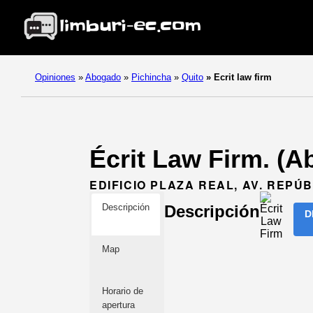
Opiniones
»
Abogado
»
Pichincha
»
Quito
»
Ecrit law firm
Écrit Law Firm. (A
EDIFICIO PLAZA REAL, AV. REPÚB
Descripción
Descripción
D
Map
Horario de
apertura