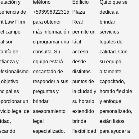
putación y
teléfono
Edificio
Quito que se
periencia de
+593998922315
Plaza
dedica a
rit Law Firm
para obtener
Real
brindar
 el campo
más información
permite un
servicios
gal son
o programar una
fácil
legales de
rantía de
consulta. Su
acceso
calidad. Con
nfianza y
equipo estará
desde
su equipo
ofesionalismo.
encantado de
distintos
altamente
 objetivo
responder a sus
puntos de
capacitado,
ncipal es
preguntas y
la ciudad y
horario flexible
oporcionar un
brindar
su horario
y enfoque
vicio legal de
asesoramiento
extendido
personalizado,
idad,
legal
brinda
están listos
scando
especializado.
flexibilidad
para ayudar a