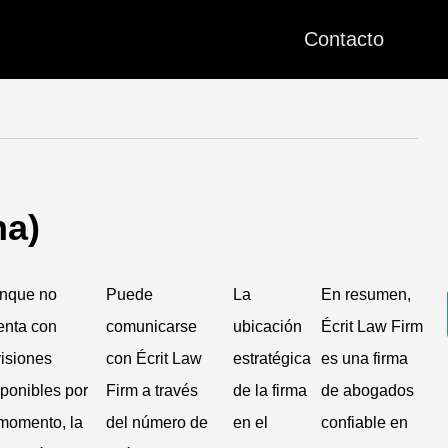
Contacto
ha)
5
nque no
Puede
La
En resumen,
enta con
comunicarse
ubicación
Écrit Law Firm
visiones
con Écrit Law
estratégica
es una firma
sponibles por
Firm a través
de la firma
de abogados
 momento, la
del número de
en el
confiable en