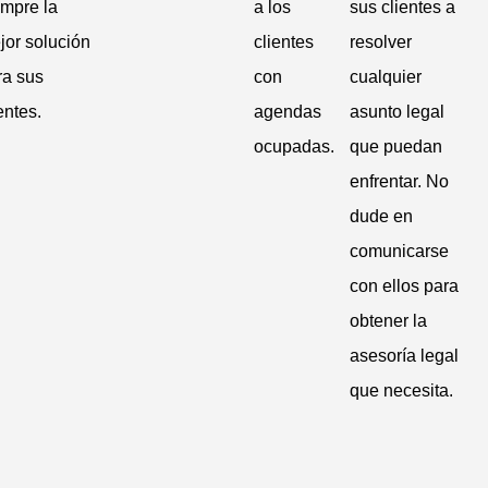
empre la
a los
sus clientes a
jor solución
clientes
resolver
ra sus
con
cualquier
entes.
agendas
asunto legal
ocupadas.
que puedan
enfrentar. No
dude en
comunicarse
con ellos para
obtener la
asesoría legal
que necesita.