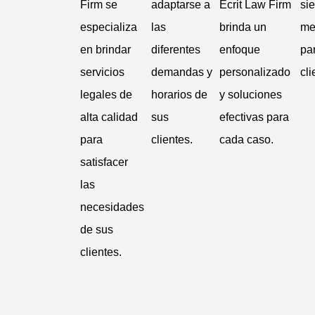
Firm se
adaptarse a
Écrit Law Firm
si
especializa
las
brinda un
me
en brindar
diferentes
enfoque
pa
servicios
demandas y
personalizado
cli
legales de
horarios de
y soluciones
alta calidad
sus
efectivas para
para
clientes.
cada caso.
satisfacer
las
necesidades
de sus
clientes.