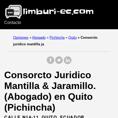
Contacto
Opiniones
»
Abogado
»
Pichincha
»
Quito
»
Consorcto
juridico mantilla ja
Consorcto Juridico
Mantilla & Jaramillo.
(Abogado) en Quito
(Pichincha)
CALLE N14-11, QUITO, ECUADOR