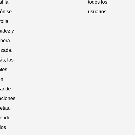
l la
todos los
ión se
usuarios.
olla
uidez y
nera
izada.
s, los
ntes
en
tar de
laciones
etas,
yendo
ios