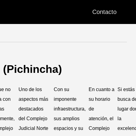
Contacto
 (Pichincha)
ue no
Uno de los
Con su
En cuanto a
Si estás
a con
aspectos más
imponente
su horario
busca d
as
destacados
infraestructura,
de
lugar d
lmente,
del Complejo
sus amplios
atención, el
la
mplejo
Judicial Norte
espacios y su
Complejo
excelenc