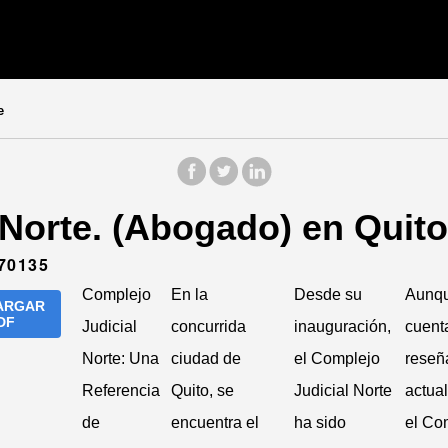
e
Norte. (Abogado) en Quito
70135
Complejo
En la
Desde su
Aunq
ARGAR
DF
Judicial
concurrida
inauguración,
cuent
Norte: Una
ciudad de
el Complejo
reseñ
Referencia
Quito, se
Judicial Norte
actua
de
encuentra el
ha sido
el Co