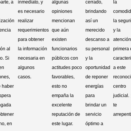
arte, a
inmediato, y
algunas
cerrado,
la
es necesario
opiniones
brindando
comodid
ización
realizar
mencionan
así un
la segur
iencia
requerimientos
que aún
merecido
y la
para obtener
existen
descanso a
atención
ón al
la información
funcionarios
su personal
primera
o. Si
necesaria en
públicos con
y la
caracter
en
algunos
actitudes poco
oportunidad
a este
ones,
casos.
favorables,
de reponer
reconoc
 haber
esto no
energías
centro
spera
empaña la
para
judicial.
ngada
excelente
brindar un
te
obtener
reputación de
servicio
arrepent
no, en
este lugar.
óptimo a