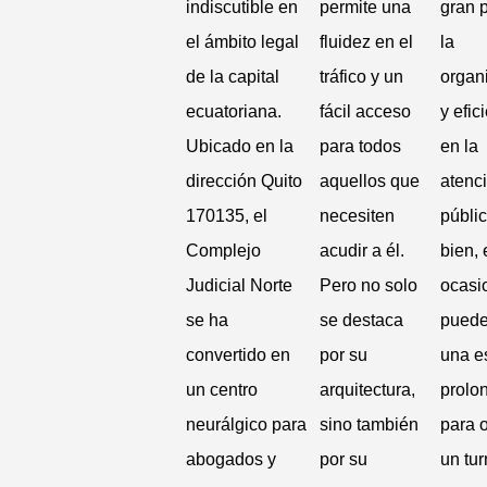
indiscutible en
permite una
gran p
el ámbito legal
fluidez en el
la
de la capital
tráfico y un
organ
ecuatoriana.
fácil acceso
y efic
Ubicado en la
para todos
en la
dirección Quito
aquellos que
atenci
170135, el
necesiten
públic
Complejo
acudir a él.
bien, 
Judicial Norte
Pero no solo
ocasi
se ha
se destaca
puede
convertido en
por su
una e
un centro
arquitectura,
prolo
neurálgico para
sino también
para 
abogados y
por su
un tur