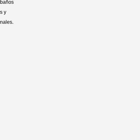
 baños
s y
nales.