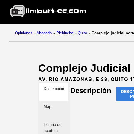
Opiniones
»
Abogado
»
Pichincha
»
Quito
»
Complejo judicial nort
Complejo Judicial 
AV. RÍO AMAZONAS, E 38, QUITO 1
Descripción
Descripción
DESC
P
Map
Horario de
apertura