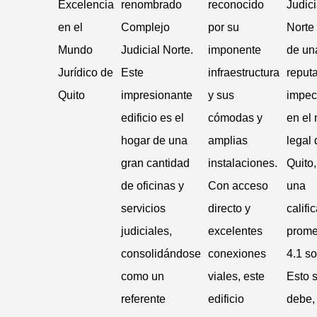
Excelencia
renombrado
reconocido
Judici
en el
Complejo
por su
Norte
Mundo
Judicial Norte.
imponente
de un
Jurídico de
Este
infraestructura
reput
Quito
impresionante
y sus
impec
edificio es el
cómodas y
en el
hogar de una
amplias
legal 
gran cantidad
instalaciones.
Quito
de oficinas y
Con acceso
una
servicios
directo y
califi
judiciales,
excelentes
prome
consolidándose
conexiones
4.1 so
como un
viales, este
Esto 
referente
edificio
debe,