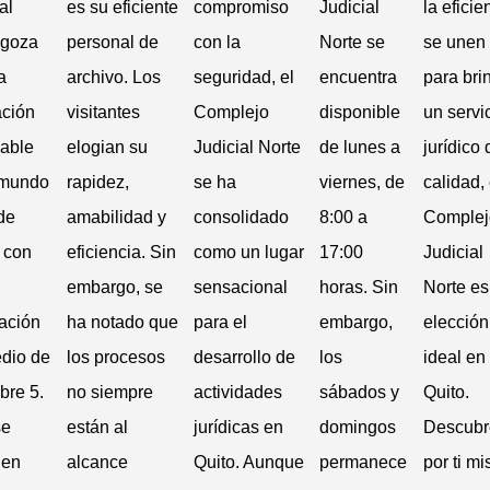
al
es su eficiente
compromiso
Judicial
la eficie
 goza
personal de
con la
Norte se
se unen
a
archivo. Los
seguridad, el
encuentra
para bri
ación
visitantes
Complejo
disponible
un servi
able
elogian su
Judicial Norte
de lunes a
jurídico 
 mundo
rapidez,
se ha
viernes, de
calidad, 
de
amabilidad y
consolidado
8:00 a
Complej
, con
eficiencia. Sin
como un lugar
17:00
Judicial
embargo, se
sensacional
horas. Sin
Norte es
cación
ha notado que
para el
embargo,
elección
dio de
los procesos
desarrollo de
los
ideal en
bre 5.
no siempre
actividades
sábados y
Quito.
se
están al
jurídicas en
domingos
Descubr
 en
alcance
Quito. Aunque
permanece
por ti m