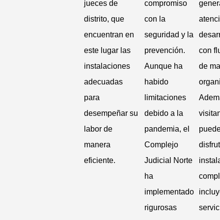
jueces de
compromiso
genera
distrito, que
con la
atenc
encuentran en
seguridad y la
desarr
este lugar las
prevención.
con fl
instalaciones
Aunque ha
de ma
adecuadas
habido
organ
para
limitaciones
Ademá
desempeñar su
debido a la
visita
labor de
pandemia, el
pued
manera
Complejo
disfru
eficiente.
Judicial Norte
insta
ha
compl
implementado
inclu
rigurosas
servic