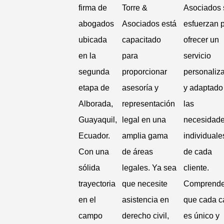
firma de
Torre &
Asociados 
abogados
Asociados está
esfuerzan 
ubicada
capacitado
ofrecer un
en la
para
servicio
segunda
proporcionar
personaliz
etapa de
asesoría y
y adaptado
Alborada,
representación
las
Guayaquil,
legal en una
necesidad
Ecuador.
amplia gama
individuale
Con una
de áreas
de cada
sólida
legales. Ya sea
cliente.
trayectoria
que necesite
Comprend
en el
asistencia en
que cada c
campo
derecho civil,
es único y