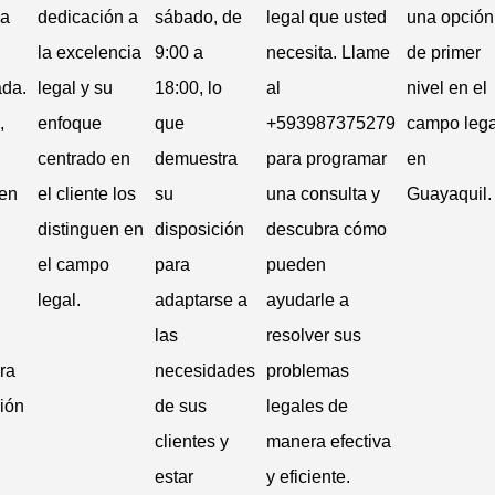
na
dedicación a
sábado, de
legal que usted
una opción
la excelencia
9:00 a
necesita. Llame
de primer
ada.
legal y su
18:00, lo
al
nivel en el
,
enfoque
que
+593987375279
campo lega
centrado en
demuestra
para programar
en
en
el cliente los
su
una consulta y
Guayaquil.
distinguen en
disposición
descubra cómo
el campo
para
pueden
legal.
adaptarse a
ayudarle a
las
resolver sus
ra
necesidades
problemas
ión
de sus
legales de
clientes y
manera efectiva
estar
y eficiente.