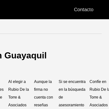
Contacto
n Guayaquil
Al elegir a
Aunque la
Si se encuentra
Confíe en
les
Rubio De la
firma no
en la búsqueda
Rubio De l
De
Torre &
cuenta con
de
Torre &
Asociados
reseñas
asesoramiento
Asociados