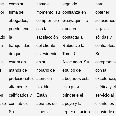
se
como su
hasta el
legal de
para
por
firma de
momento, su
confianza en
obtener
abogados,
compromiso
Guayaquil, no
soluciones
puede tener
con la
dude en
legales
ado
la
satisfacción
contactar a
sólidas y
 a
tranquilidad
del cliente
Rubio De la
confiables.
de que
es evidente
Torre &
Su
es
estará en
en su
Asociados. Su
compromis
s
manos de
horario de
equipo de
con la
profesionales
atención
abogados está
excelencia
altamente
flexible.
listo para
la ética y el
en
calificados y
Están
brindarle el
servicio al
aso
confiables.
abiertos de
apoyo y la
cliente los
Su
lunes a
representación
convierte e