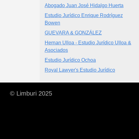
Abogado Juan José Hidalgo Huerta
Estudio Jurídico Enrique Rodríguez
Bowen
GUEVARA & GONZÁLEZ
Hernan Ulloa - Estudio Jurídico Ulloa &
Asociados
Estudio Jurídico Ochoa
Royal Lawyer's Estudio Jurídico
© Limburi 2025