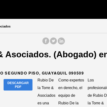
ociados
 & Asociados. (Abogado) e
 SEGUNDO PISO, GUAYAQUIL 090509
Rubio De
Como expertos
Los
DESCARGAR
PDF
la Torre &
en derecho, el
profesiona
Asociados
equipo de
de Rubio 
es una
Rubio De la
la Torre &