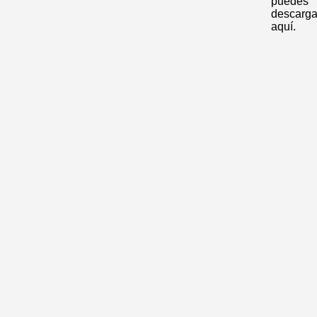
puedes
descarga
aquí.