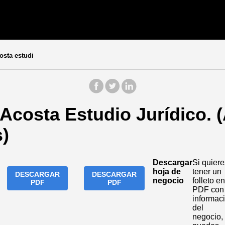
osta estudi
Acosta Estudio Jurídico. 
)
Descargar
Si quiere
hoja de
tener un
DESCARGAR
DESCARGAR
negocio
folleto en
PDF
PDF
PDF con 
informac
del
negocio,