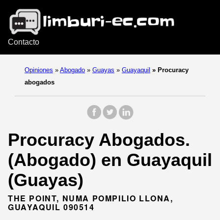
Contacto
Opiniones
»
Abogado
»
Guayas
»
Guayaquil
»
Procuracy
abogados
Procuracy Abogados.
(Abogado) en Guayaquil
(Guayas)
THE POINT, NUMA POMPILIO LLONA,
GUAYAQUIL 090514