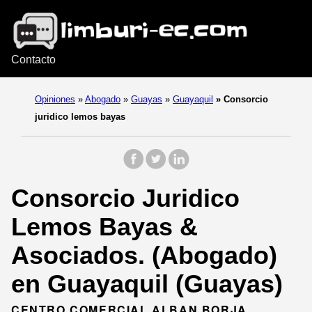
Contacto
Opiniones
»
Abogado
»
Guayas
»
Guayaquil
»
Consorcio
juridico lemos bayas
Consorcio Juridico
Lemos Bayas &
Asociados. (Abogado)
en Guayaquil (Guayas)
CENTRO COMERCIAL ALBAN BORJA,