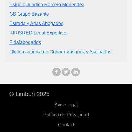
Estudio Jurídico Romero Menéndez
GB Grupo Bazante
Estrada y Arias Abogados
iURISRED Legal Expertise
Fidalabogados
Oficina Jurídica de Genaro Vásquez y Asociados
© Limburi 2025
Aviso legal
Política de Privacidad
Contact