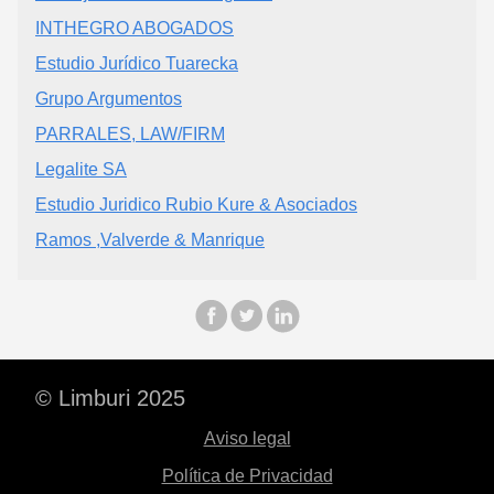
INTHEGRO ABOGADOS
Estudio Jurídico Tuarecka
Grupo Argumentos
PARRALES, LAW/FIRM
Legalite SA
Estudio Juridico Rubio Kure & Asociados
Ramos ,Valverde & Manrique
© Limburi 2025
Aviso legal
Política de Privacidad