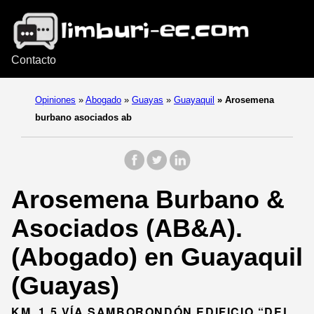
Contacto
Opiniones
»
Abogado
»
Guayas
»
Guayaquil
»
Arosemena
burbano asociados ab
Arosemena Burbano &
Asociados (AB&A).
(Abogado) en Guayaquil
(Guayas)
KM. 1.5 VÍA SAMBORONDÓN EDIFICIO “DEL