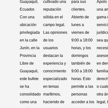
Guayaquil,
cultivado una
para sus
Apolo 
Ecuador.
reputación
clientes.
una a
Con una
sólida en el
Abierto de
gama 
ubicación
campo legal.
lunes a
servic
privilegiada
Las opiniones
viernes de
jurídic
en la calle
de los
9:00 a 18:00
sea q
Junín, en la
usuarios
horas, y los
necesi
Provincia
destacan la
domingos
aseso
Libre de
experiencia y
también de
en de
Guayaquil,
conocimiento
9:00 a 18:00
familia
este bufete
especializado
horas. Esto
derec
se ha
en temas
permite a las
o cual
consolidado
marítimos,
personas
otra á
como una
haciendo de
acceder a los
legal, 