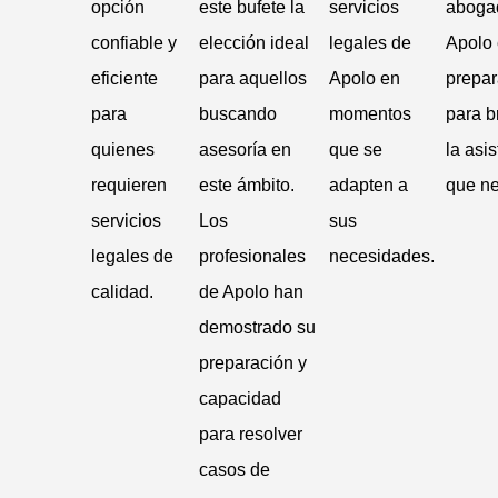
opción
este bufete la
servicios
aboga
confiable y
elección ideal
legales de
Apolo 
eficiente
para aquellos
Apolo en
prepa
para
buscando
momentos
para b
quienes
asesoría en
que se
la asi
requieren
este ámbito.
adapten a
que ne
servicios
Los
sus
legales de
profesionales
necesidades.
calidad.
de Apolo han
demostrado su
preparación y
capacidad
para resolver
casos de