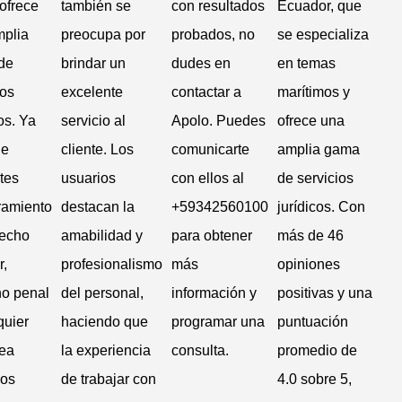
ofrece
también se
con resultados
Ecuador, que
mplia
preocupa por
probados, no
se especializa
de
brindar un
dudes en
en temas
ios
excelente
contactar a
marítimos y
os. Ya
servicio al
Apolo. Puedes
ofrece una
ue
cliente. Los
comunicarte
amplia gama
tes
usuarios
con ellos al
de servicios
ramiento
destacan la
+59342560100
jurídicos. Con
recho
amabilidad y
para obtener
más de 46
r,
profesionalismo
más
opiniones
ho penal
del personal,
información y
positivas y una
quier
haciendo que
programar una
puntuación
rea
la experiencia
consulta.
promedio de
los
de trabajar con
4.0 sobre 5,