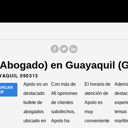
(Abogado) en Guayaquil (
YAQUIL 090313
Apolo es un
Con más de
El horario de
Ademá
ARGAR
DF
destacado
46 opiniones
atención de
desta
bufete de
de clientes
Apolo es
experi
abogados
satisfechos,
muy
temas
ubicado en
Apolo ha
conveniente
maríti