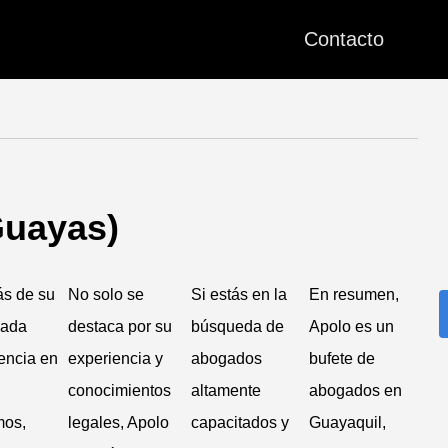
Contacto
Guayas)
s de su
No solo se
Si estás en la
En resumen,
cada
destaca por su
búsqueda de
Apolo es un
encia en
experiencia y
abogados
bufete de
conocimientos
altamente
abogados en
mos,
legales, Apolo
capacitados y
Guayaquil,