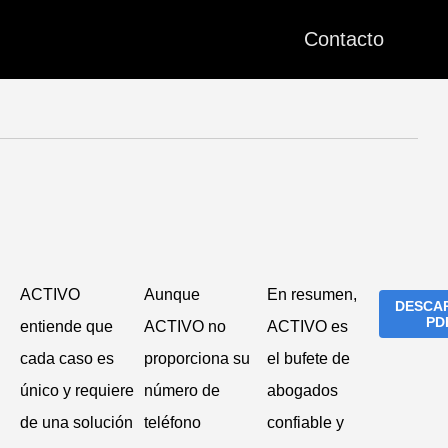
Contacto
ACTIVO
Aunque
En resumen,
DESCA
PD
entiende que
ACTIVO no
ACTIVO es
cada caso es
proporciona su
el bufete de
único y requiere
número de
abogados
de una solución
teléfono
confiable y