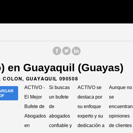
) en Guayaquil (Guayas)
 COLON, GUAYAQUIL 090508
ACTIVO -
Si buscas
ACTIVO se
Aunque no
ARGAR
DF
El Mejor
un bufete
destaca por
se
Bufete de
de
su enfoque
encuentran
Abogados
abogados
experto y su
opiniones
en
confiable y
dedicación a
de clientes