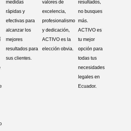
medidas
valores de
resultados,
rápidas y
excelencia,
no busques
efectivas para
profesionalismo
más.
alcanzar los
y dedicación,
ACTIVO es
í
mejores
ACTIVO es la
tu mejor
resultados para
elección obvia.
opción para
sus clientes.
todas tus
e
necesidades
legales en
e
Ecuador.
o