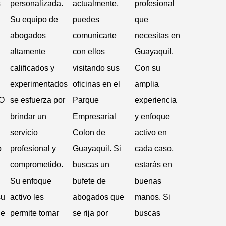
s
personalizada.
actualmente,
profesional
Su equipo de
puedes
que
abogados
comunicarte
necesitas en
altamente
con ellos
Guayaquil.
calificados y
visitando sus
Con su
experimentados
oficinas en el
amplia
O
se esfuerza por
Parque
experiencia
brindar un
Empresarial
y enfoque
servicio
Colon de
activo en
o
profesional y
Guayaquil. Si
cada caso,
comprometido.
buscas un
estarás en
Su enfoque
bufete de
buenas
su
activo les
abogados que
manos. Si
de
permite tomar
se rija por
buscas